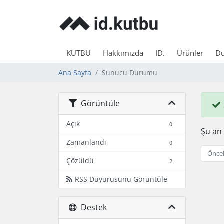
KUTBU
Hakkımızda
ID.
Ürünler
Du
Ana Sayfa
Sunucu Durumu
Görüntüle
Açık
0
Şu an
Zamanlandı
0
Öncek
Çözüldü
2
RSS Duyurusunu Görüntüle
Destek